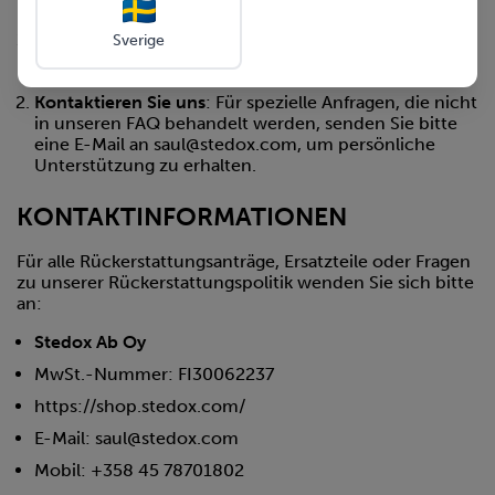
Prüfen Sie unsere FAQ
: Die häufigsten Fragen werden
Sverige
im Abschnitt Häufig gestellte Fragen auf unserer
Website beantwortet.
Kontaktieren Sie uns
: Für spezielle Anfragen, die nicht
in unseren FAQ behandelt werden, senden Sie bitte
eine E-Mail an saul@stedox.com, um persönliche
Unterstützung zu erhalten.
KONTAKTINFORMATIONEN
Für alle Rückerstattungsanträge, Ersatzteile oder Fragen
zu unserer Rückerstattungspolitik wenden Sie sich bitte
an:
Stedox Ab Oy
MwSt.-Nummer: FI30062237
https://shop.stedox.com/
E-Mail: saul@stedox.com
Mobil: +358 45 78701802