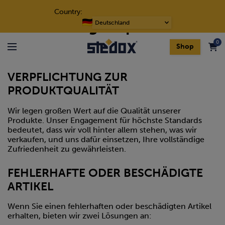
Skip to content
Country:
Rückgabepolitik
Choose
a
0
language
Shop
Menu
VERPFLICHTUNG ZUR
PRODUKTQUALITÄT
Wir legen großen Wert auf die Qualität unserer
Produkte. Unser Engagement für höchste Standards
bedeutet, dass wir voll hinter allem stehen, was wir
verkaufen, und uns dafür einsetzen, Ihre vollständige
Zufriedenheit zu gewährleisten.
FEHLERHAFTE ODER BESCHÄDIGTE
ARTIKEL
Wenn Sie einen fehlerhaften oder beschädigten Artikel
erhalten, bieten wir zwei Lösungen an: