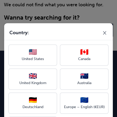
We could not find what you were looking for.
Wanna try searching for it?
×
Country:
United States
Canada
Seuraa meitä somessa
Instagram
Facebook
LinkedIn
YouTube
United Kingdom
Australia
Tuetut maksutavat
Deutschland
Europe – English (€EUR)